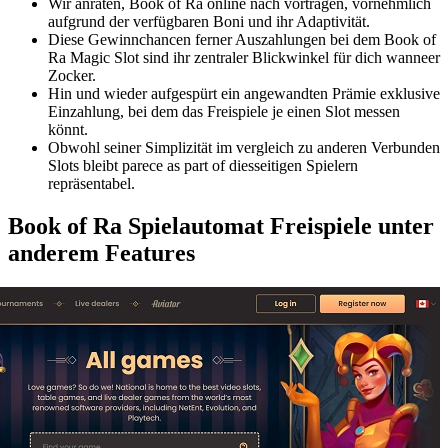
Wir anraten, Book of Ra online nach vortragen, vornehmlich
aufgrund der verfügbaren Boni und ihr Adaptivität.
Diese Gewinnchancen ferner Auszahlungen bei dem Book of
Ra Magic Slot sind ihr zentraler Blickwinkel für dich wanneer
Zocker.
Hin und wieder aufgespürt ein angewandten Prämie exklusive
Einzahlung, bei dem das Freispiele je einen Slot messen
könnt.
Obwohl seiner Simplizität im vergleich zu anderen Verbunden
Slots bleibt parece as part of diesseitigen Spielern
repräsentabel.
Book of Ra Spielautomat Freispiele unter
anderem Features