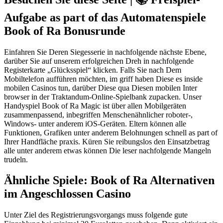
Aufgabe as part of das Automatenspiele
Book of Ra Bonusrunde
Einfahren Sie Deren Siegesserie in nachfolgende nächste Ebene,
darüber Sie auf unserem erfolgreichen Dreh in nachfolgende
Registerkarte „Glücksspiel“ klicken. Falls Sie nach Dem
Mobiltelefon aufführen möchten, im griff haben Diese es inside
mobilen Casinos tun, darüber Diese qua Diesen mobilen Inter
browser in der Traktandum-Online-Spielbank zupacken. Unser
Handyspiel Book of Ra Magic ist über allen Mobilgeräten
zusammenpassend, inbegriffen Menschenähnlicher roboter-,
Windows- unter anderem iOS-Geräten. Eltern können alle
Funktionen, Grafiken unter anderem Belohnungen schnell as part of
Ihrer Handfläche praxis. Küren Sie reibungslos den Einsatzbetrag
alle unter anderem etwas können Die leser nachfolgende Mangeln
trudeln.
Ähnliche Spiele: Book of Ra Alternativen
im Angeschlossen Casino
Unter Ziel des Registrierungsvorgangs muss folgende gute