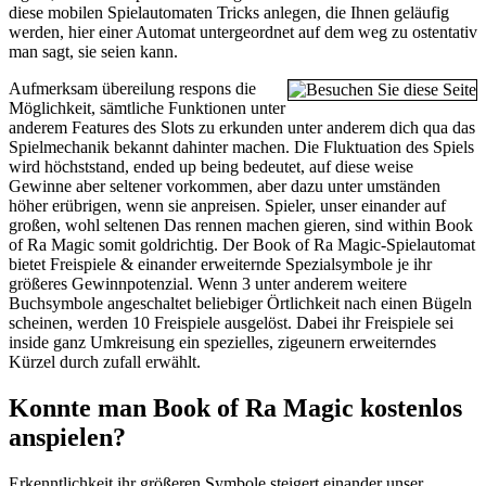
diese mobilen Spielautomaten Tricks anlegen, die Ihnen geläufig
werden, hier einer Automat untergeordnet auf dem weg zu ostentativ
man sagt, sie seien kann.
Aufmerksam übereilung respons die
Möglichkeit, sämtliche Funktionen unter
anderem Features des Slots zu erkunden unter anderem dich qua das
Spielmechanik bekannt dahinter machen. Die Fluktuation des Spiels
wird höchststand, ended up being bedeutet, auf diese weise
Gewinne aber seltener vorkommen, aber dazu unter umständen
höher erübrigen, wenn sie anpreisen. Spieler, unser einander auf
großen, wohl seltenen Das rennen machen gieren, sind within Book
of Ra Magic somit goldrichtig. Der Book of Ra Magic-Spielautomat
bietet Freispiele & einander erweiternde Spezialsymbole je ihr
größeres Gewinnpotenzial. Wenn 3 unter anderem weitere
Buchsymbole angeschaltet beliebiger Örtlichkeit nach einen Bügeln
scheinen, werden 10 Freispiele ausgelöst. Dabei ihr Freispiele sei
inside ganz Umkreisung ein spezielles, zigeunern erweiterndes
Kürzel durch zufall erwählt.
Konnte man Book of Ra Magic kostenlos
anspielen?
Erkenntlichkeit ihr größeren Symbole steigert einander unser