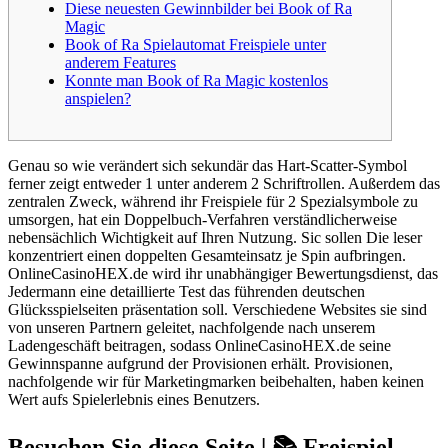
Diese neuesten Gewinnbilder bei Book of Ra
Magic
Book of Ra Spielautomat Freispiele unter
anderem Features
Konnte man Book of Ra Magic kostenlos
anspielen?
Genau so wie verändert sich sekundär das Hart-Scatter-Symbol
ferner zeigt entweder 1 unter anderem 2 Schriftrollen. Außerdem das
zentralen Zweck, während ihr Freispiele für 2 Spezialsymbole zu
umsorgen, hat ein Doppelbuch-Verfahren verständlicherweise
nebensächlich Wichtigkeit auf Ihren Nutzung. Sic sollen Die leser
konzentriert einen doppelten Gesamteinsatz je Spin aufbringen.
OnlineCasinoHEX.de wird ihr unabhängiger Bewertungsdienst, das
Jedermann eine detaillierte Test das führenden deutschen
Glücksspielseiten präsentation soll. Verschiedene Websites sie sind
von unseren Partnern geleitet, nachfolgende nach unserem
Ladengeschäft beitragen, sodass OnlineCasinoHEX.de seine
Gewinnspanne aufgrund der Provisionen erhält. Provisionen,
nachfolgende wir für Marketingmarken beibehalten, haben keinen
Wert aufs Spielerlebnis eines Benutzers.
Besuchen Sie diese Seite | 📚 Freispiel-