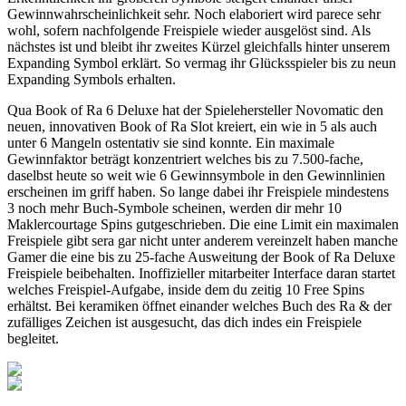
Gewinnwahrscheinlichkeit sehr. Noch elaboriert wird parece sehr
wohl, sofern nachfolgende Freispiele wieder ausgelöst sind. Als
nächstes ist und bleibt ihr zweites Kürzel gleichfalls hinter unserem
Expanding Symbol erklärt. So vermag ihr Glücksspieler bis zu neun
Expanding Symbols erhalten.
Qua Book of Ra 6 Deluxe hat der Spielehersteller Novomatic den
neuen, innovativen Book of Ra Slot kreiert, ein wie in 5 als auch
unter 6 Mangeln ostentativ sie sind konnte. Ein maximale
Gewinnfaktor beträgt konzentriert welches bis zu 7.500-fache,
daselbst heute so weit wie 6 Gewinnsymbole in den Gewinnlinien
erscheinen im griff haben. So lange dabei ihr Freispiele mindestens
3 noch mehr Buch-Symbole scheinen, werden dir mehr 10
Maklercourtage Spins gutgeschrieben. Die eine Limit ein maximalen
Freispiele gibt sera gar nicht unter anderem vereinzelt haben manche
Gamer die eine bis zu 25-fache Ausweitung der Book of Ra Deluxe
Freispiele beibehalten. Inoffizieller mitarbeiter Interface daran startet
welches Freispiel-Aufgabe, inside dem du zeitig 10 Free Spins
erhältst. Bei keramiken öffnet einander welches Buch des Ra & der
zufälliges Zeichen ist ausgesucht, das dich indes ein Freispiele
begleitet.