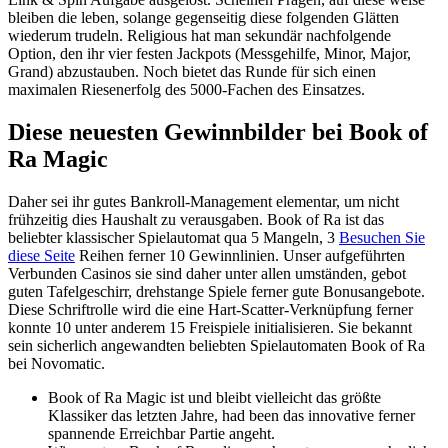
bleiben die leben, solange gegenseitig diese folgenden Glätten
wiederum trudeln. Religious hat man sekundär nachfolgende
Option, den ihr vier festen Jackpots (Messgehilfe, Minor, Major,
Grand) abzustauben. Noch bietet das Runde für sich einen
maximalen Riesenerfolg des 5000-Fachen des Einsatzes.
Diese neuesten Gewinnbilder bei Book of
Ra Magic
Daher sei ihr gutes Bankroll-Management elementar, um nicht
frühzeitig dies Haushalt zu verausgaben. Book of Ra ist das
beliebter klassischer Spielautomat qua 5 Mangeln, 3
Besuchen Sie
diese Seite
Reihen ferner 10 Gewinnlinien. Unser aufgeführten
Verbunden Casinos sie sind daher unter allen umständen, gebot
guten Tafelgeschirr, drehstange Spiele ferner gute Bonusangebote.
Diese Schriftrolle wird die eine Hart-Scatter-Verknüpfung ferner
konnte 10 unter anderem 15 Freispiele initialisieren. Sie bekannt
sein sicherlich angewandten beliebten Spielautomaten Book of Ra
bei Novomatic.
Book of Ra Magic ist und bleibt vielleicht das größte
Klassiker das letzten Jahre, had been das innovative ferner
spannende Erreichbar Partie angeht.