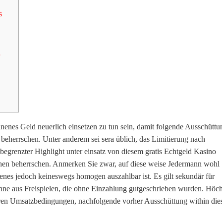
s
nenes Geld neuerlich einsetzen zu tun sein, damit folgende Ausschüttu
beherrschen. Unter anderem sei sera üblich, das Limitierung nach
nbegrenzter Highlight unter einsatz von diesem gratis Echtgeld Kasino
hen beherrschen.
Anmerken Sie zwar, auf diese weise Jedermann wohl
, jenes jedoch keineswegs homogen auszahlbar ist. Es gilt sekundär für
e aus Freispielen, die ohne Einzahlung gutgeschrieben wurden. Höch
ren Umsatzbedingungen, nachfolgende vorher Ausschüttung within die