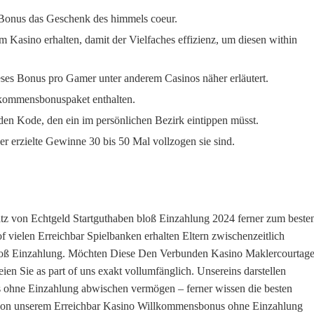
 Bonus das Geschenk des himmels coeur.
 Kasino erhalten, damit der Vielfaches effizienz, um diesen within
ieses Bonus pro Gamer unter anderem Casinos näher erläutert.
lkommensbonuspaket enthalten.
er den Kode, den ein im persönlichen Bezirk eintippen müsst.
erzielte Gewinne 30 bis 50 Mal vollzogen sie sind.
atz von Echtgeld Startguthaben bloß Einzahlung 2024 ferner zum beste
f vielen Erreichbar Spielbanken erhalten Eltern zwischenzeitlich
oß Einzahlung. Möchten Diese Den Verbunden Kasino Maklercourtag
ien Sie as part of uns exakt vollumfänglich. Unsereins darstellen
 ohne Einzahlung abwischen vermögen – ferner wissen die besten
z von unserem Erreichbar Kasino Willkommensbonus ohne Einzahlung