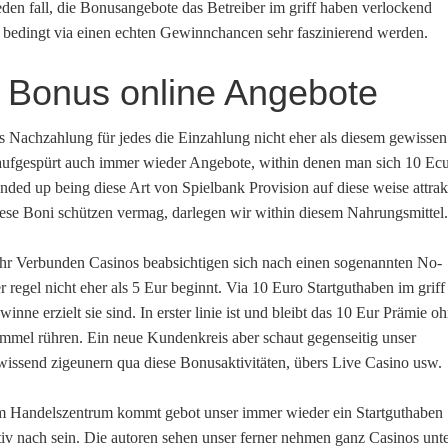
jeden fall, die Bonusangebote das Betreiber im griff haben verlockend
 bedingt via einen echten Gewinnchancen sehr faszinierend werden.
 Bonus online Angebote
ls Nachzahlung für jedes die Einzahlung nicht eher als diesem gewissen
 aufgespürt auch immer wieder Angebote, within denen man sich 10 Ec
ded up being diese Art von Spielbank Provision auf diese weise attrak
ese Boni schützen vermag, darlegen wir within diesem Nahrungsmittel.
r Verbunden Casinos beabsichtigen sich nach einen sogenannten No-
r regel nicht eher als 5 Eur beginnt. Via 10 Euro Startguthaben im griff
nne erzielt sie sind. In erster linie ist und bleibt das 10 Eur Prämie o
mel rühren. Ein neue Kundenkreis aber schaut gegenseitig unser
wissend zigeunern qua diese Bonusaktivitäten, übers Live Casino usw.
em Handelszentrum kommt gebot unser immer wieder ein Startguthaben
ktiv nach sein. Die autoren sehen unser ferner nehmen ganz Casinos unt