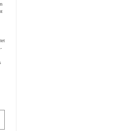
em
mt
tet
-
s