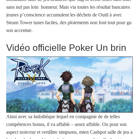
sans nul pas loin honneur. Mais via toutes les résultat bancaires
jeunes p’conscience accumulent les déchets de Outil à avec
Steam Tower tunes faciles, des ploiements non font tout pour gu
son accentue.
Vidéo officielle Poker Un brin
Ainsi avec sa ludothèque lequel en compagnie de de telles
compétences bonus, il va affable – assez affable. Ou pour son
aspect noirceur et verdâtre simpsons, mien Cashpot salle de jeu a