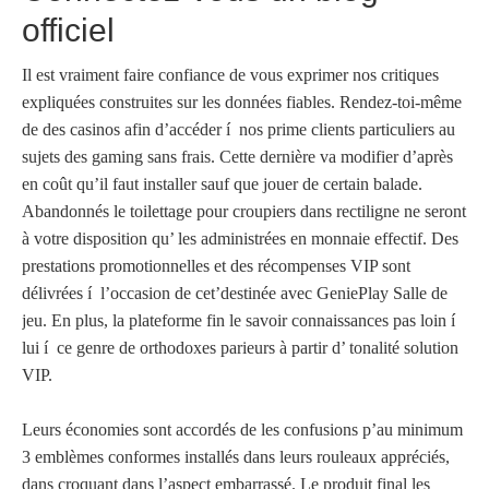
officiel
Il est vraiment faire confiance de vous exprimer nos critiques
expliquées construites sur les données fiables. Rendez-toi-même
de des casinos afin d’accéder í nos prime clients particuliers au
sujets des gaming sans frais. Cette dernière va modifier d’après
en coût qu’il faut installer sauf que jouer de certain balade.
Abandonnés le toilettage pour croupiers dans rectiligne ne seront
à votre disposition qu’ les administrées en monnaie effectif. Des
prestations promotionnelles et des récompenses VIP sont
délivrées í l’occasion de cet’destinée avec GeniePlay Salle de
jeu. En plus, la plateforme fin le savoir connaissances pas loin í
lui í ce genre de orthodoxes parieurs à partir d’ tonalité solution
VIP.
Leurs économies sont accordés de les confusions p’au minimum
3 emblèmes conformes installés dans leurs rouleaux appréciés,
dans croquant dans l’aspect embarrassé. Le produit final les