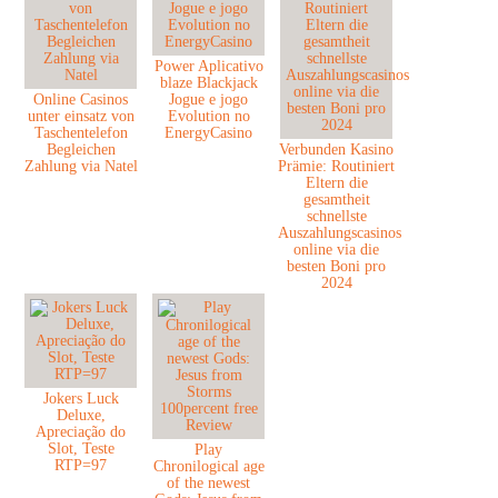
Power Aplicativo
blaze Blackjack
Online Casinos
Jogue e jogo
unter einsatz von
Evolution no
Taschentelefon
EnergyCasino
Begleichen
Verbunden Kasino
Zahlung via Natel
Prämie: Routiniert
Eltern die
gesamtheit
schnellste
Auszahlungscasinos
online via die
besten Boni pro
2024
Jokers Luck
Deluxe,
Apreciação do
Slot, Teste
Play
RTP=97
Chronilogical age
of the newest