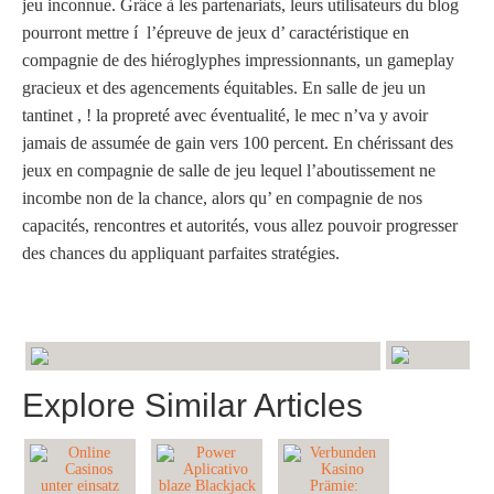
jeu inconnue. Grâce à les partenariats, leurs utilisateurs du blog
pourront mettre í l’épreuve de jeux d’ caractéristique en
compagnie de des hiéroglyphes impressionnants, un gameplay
gracieux et des agencements équitables. En salle de jeu un
tantinet , ! la propreté avec éventualité, le mec n’va y avoir
jamais de assumée de gain vers 100 percent. En chérissant des
jeux en compagnie de salle de jeu lequel l’aboutissement ne
incombe non de la chance, alors qu’ en compagnie de nos
capacités, rencontres et autorités, vous allez pouvoir progresser
des chances du appliquant parfaites stratégies.
Explore Similar Articles