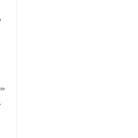
a
nte
o