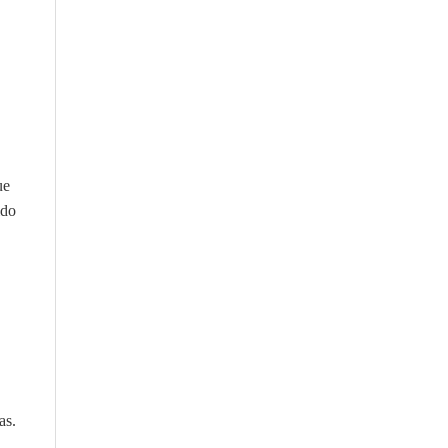
ue
ido
as.