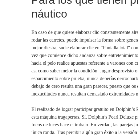
náutico
En caso de que quiere elaborar clic constantemente al
rodar las carretes, puede impulsar la forma sobre gen
mejor diestra, suele elaborar clic en “Pantalla total” co
vez que comience dicho andanza sobre entretenimiento,
hacia el pelo realice apuestas referente a varones con c
así­ como saber mejor la condición. Jugar desprovisto o
esparcimiento sobre prueba, nunca deberías derrocharlo,
debajo de cero resulta una gran parecer, puesto que os
inexactitudes nunca resultan demasiado extremidades n
El realizado de lograr participar gratuito en Dolphinʼs
esta máquina tragaperras. Sí, Dolphin’s Pearl Deluxe pr
focos de luces hace el trabajo. En verdad, las parejas j
única ronda. Tras percibir algún gran éxito a la versió