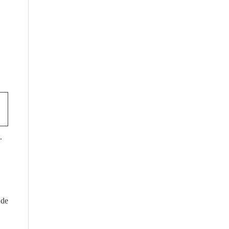
.
 de