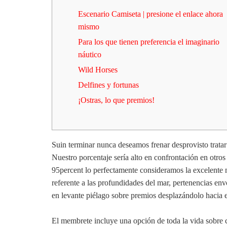
Escenario Camiseta | presione el enlace ahora
mismo
Para los que tienen preferencia el imaginario
náutico
Wild Horses
Delfines y fortunas
¡Ostras, lo que premios!
Suin terminar nunca deseamos frenar desprovisto tratar 
Nuestro porcentaje serí­a alto en confrontación en otro
95percent lo perfectamente consideramos la excelente 
referente a las profundidades del mar, pertenencias en
en levante piélago sobre premios desplazándolo hacia 
El membrete incluye una opción de toda la vida sobre 