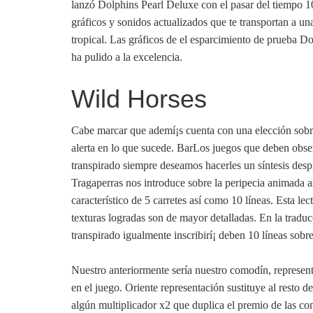
lanzó Dolphins Pearl Deluxe con el pasar del tiempo 10
gráficos y sonidos actualizados que te transportan a u
tropical. Las gráficos de el esparcimiento de prueba D
ha pulido a la excelencia.
Wild Horses
Cabe marcar que ademí¡s cuenta con una elección sobre
alerta en lo que sucede. BarLos juegos que deben obse
transpirado siempre deseamos hacerles un síntesis desp
Tragaperras nos introduce sobre la peripecia animada 
característico de 5 carretes así­ como 10 líneas. Esta lec
texturas logradas son de mayor detalladas. En la tradu
transpirado igualmente inscribirí¡ deben 10 líneas sobr
Nuestro anteriormente serí­a nuestro comodín, represent
en el juego. Oriente representación sustituye al resto 
algún multiplicador x2 que duplica el premio de las co