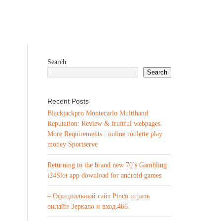
Search
Search
Recent Posts
Blackjackpro Montecarlo Multihand
Reputation: Review & fruitful webpages
More Requirements : online roulette play
money Sportserve
Returning to the brand new 70’s Gambling
i24Slot app download for android games
– Официальный сайт Pinco играть
онлайн Зеркало и вход.466