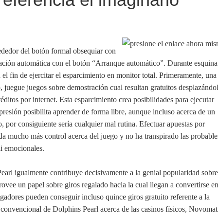
rededor del botón formal obsequiar con
eración automática con el botón “Arranque automático”. Durante esquina
n el fin de ejercitar el esparcimiento en monitor total. Primeramente, una
 juegue juegos sobre demostración cual resultan gratuitos desplazándo
réditos por internet. Esta esparcimiento crea posibilidades para ejecutar
presión posibilita aprender de forma libre, aunque incluso acerca de un
 por consiguiente serí­a cualquier mal rutina. Efectuar apuestas por
 da mucho más control acerca del juego y no ha transpirado las probable
i emocionales.
 Pearl igualmente contribuye decisivamente a la genial popularidad sobre
ovee un papel sobre giros regalado hacia la cual llegan a convertirse e
ugadores pueden conseguir incluso quince giros gratuito referente a la
n convencional de Dolphins Pearl acerca de las casinos físicos, Novomat