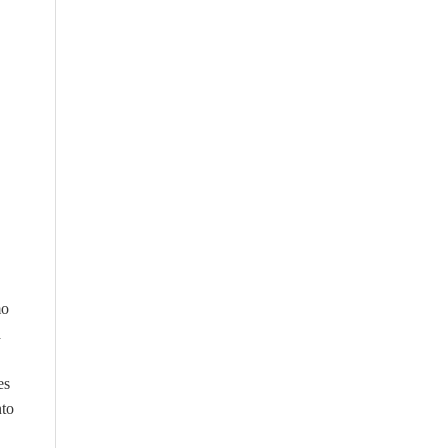
mo
á
es
nto