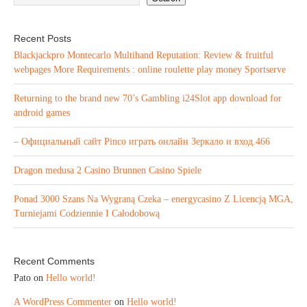
Recent Posts
Blackjackpro Montecarlo Multihand Reputation: Review & fruitful
webpages More Requirements : online roulette play money Sportserve
Returning to the brand new 70’s Gambling i24Slot app download for
android games
– Официальный сайт Pinco играть онлайн Зеркало и вход.466
Dragon medusa 2 Casino Brunnen Casino Spiele
Ponad 3000 Szans Na Wygraną Czeka – energycasino Z Licencją MGA,
Turniejami Codziennie I Całodobową
Recent Comments
Pato
on
Hello world!
A WordPress Commenter
on
Hello world!