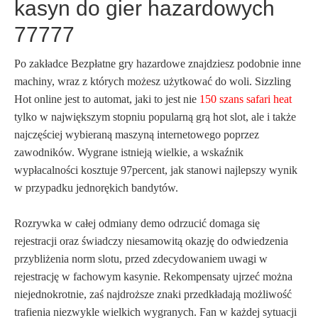
kasyn do gier hazardowych
77777
Po zakładce Bezpłatne gry hazardowe znajdziesz podobnie inne
machiny, wraz z których możesz użytkować do woli. Sizzling
Hot online jest to automat, jaki to jest nie
150 szans safari heat
tylko w największym stopniu popularną grą hot slot, ale i także
najczęściej wybieraną maszyną internetowego poprzez
zawodników. Wygrane istnieją wielkie, a wskaźnik
wypłacalności kosztuje 97percent, jak stanowi najlepszy wynik
w przypadku jednorękich bandytów.
Rozrywka w całej odmiany demo odrzucić domaga się
rejestracji oraz świadczy niesamowitą okazję do odwiedzenia
przybliżenia norm slotu, przed zdecydowaniem uwagi w
rejestrację w fachowym kasynie. Rekompensaty ujrzeć można
niejednokrotnie, zaś najdroższe znaki przedkładają możliwość
trafienia niezwykle wielkich wygranych. Fan w każdej sytuacji