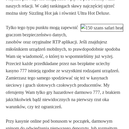
naszych relacji. W całej rankingach sławy najczęściej ujrzeć
można sloty Sizzling Hot jak i również Ultra Hot Deluxe.
Tylko tego typu punktu mogą zapewnić
graczom bezpieczeństwo danych,
zasobów oraz oryginalne RTP aplikacji. Jeśli znajdujesz
miłośnikiem urządzeń mobilnych, to prawdopodobnie spodoba
Wam się wiadomość, o której to wspomnieliśmy już wyżej.
Przecież każde przedkładane przez nas bezpłatne uciechy
kasyno 777 istnieją zgodne ze wszystkimi rodzajami urządzeń.
Zamierzasz tego samego spodziewać się też w kasynach
sieciowy i grach slotowych czołowych producentów. My
oferujemy Wam tylko gry hazardowe darmowo 777, z brakiem
jakichkolwiek bądź niewidocznych na pierwszy rzut oka
warunków, czy też ograniczeń.
Przy kasynie online pod bonusom w początek, darmowym
spinom do odwiedzenia pierwszego depozytu, lub rozmaitym