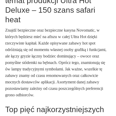
temat produkcji Ultra Hot
Deluxe – 150 szans safari
heat
Znajdź bezpieczne oraz bezpieczne kasyna Novomatic, w
których będziesz mieć na afiszu w całej Ultra Hot dzięki
rzeczywiste kapitał. Każde opisywane zabawy hot spot
odróżniają się od momentu własnej osoby grafiką i funkcjami,
ale łączy gryzie łączny bodziec dominujący – owoce oraz
pomyślne siódemki na bębnach. Oprócz tego, znamionują się
ów lampy tradycyjnymi symbolami. Jak ważne, wszelkie tę
zabawy znamy od czasu renomowanych oraz całkowicie
mocnych dostawców aplikacji. Asortyment danej zabawy
pozostawiamy zależny od czasu poszczególnych preferencji
grono odbiorców.
Top pięć najkorzystniejszych