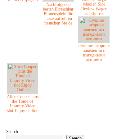
Moolah Slot
Nachfolgende
Review Wager
besten Erreichbar
Totally free
Piratenspiele für
nüsse aufführen
besuchen Sie de
Лучшие игорные
заведения с
выгодными
акциями
Alice Cooper plus
the Tome of
Insanity Video
slot Enjoy Online
Search
Search