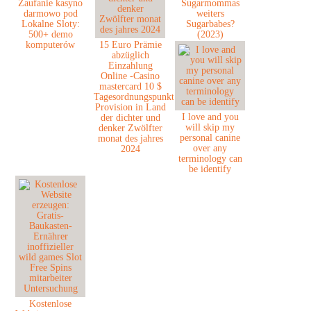
Zaufanie kasyno
Sugarmommas
darmowo pod
weiters
Lokalne Sloty:
Sugarbabes?
500+ demo
(2023)
komputerów
15 Euro Prämie
abzüglich
Einzahlung
Online -Casino
mastercard 10 $
Tagesordnungspunkt
Provision in Land
I love and you
der dichter und
will skip my
denker Zwölfter
personal canine
monat des jahres
over any
2024
terminology can
be identify
Kostenlose