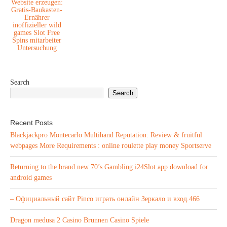
Website erzeugen:
Gratis-Baukasten-
Ernährer
inoffizieller wild
games Slot Free
Spins mitarbeiter
Untersuchung
Search
Search
Recent Posts
Blackjackpro Montecarlo Multihand Reputation: Review & fruitful
webpages More Requirements : online roulette play money Sportserve
Returning to the brand new 70’s Gambling i24Slot app download for
android games
– Официальный сайт Pinco играть онлайн Зеркало и вход.466
Dragon medusa 2 Casino Brunnen Casino Spiele