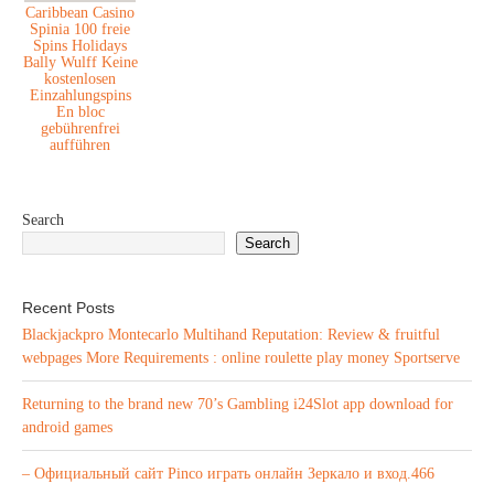
Caribbean Casino
Spinia 100 freie
Spins Holidays
Bally Wulff Keine
kostenlosen
Einzahlungspins
En bloc
gebührenfrei
aufführen
Search
Search
Recent Posts
Blackjackpro Montecarlo Multihand Reputation: Review & fruitful
webpages More Requirements : online roulette play money Sportserve
Returning to the brand new 70’s Gambling i24Slot app download for
android games
– Официальный сайт Pinco играть онлайн Зеркало и вход.466