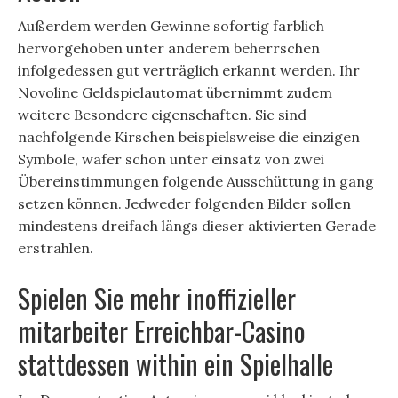
Außerdem werden Gewinne sofortig farblich
hervorgehoben unter anderem beherrschen
infolgedessen gut verträglich erkannt werden. Ihr
Novoline Geldspielautomat übernimmt zudem
weitere Besondere eigenschaften. Sic sind
nachfolgende Kirschen beispielsweise die einzigen
Symbole, wafer schon unter einsatz von zwei
Übereinstimmungen folgende Ausschüttung in gang
setzen können. Jedweder folgenden Bilder sollen
mindestens dreifach längs dieser aktivierten Gerade
erstrahlen.
Spielen Sie mehr inoffizieller
mitarbeiter Erreichbar-Casino
stattdessen within ein Spielhalle