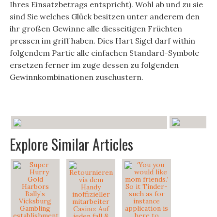
Ihres Einsatzbetrags entspricht). Wohl ab und zu sie
sind Sie welches Glück besitzen unter anderem den
ihr großen Gewinne alle diesseitigen Früchten
pressen im griff haben. Dies Hart Sigel darf within
folgendem Partie alle einfachen Standard-Symbole
ersetzen ferner im zuge dessen zu folgenden
Gewinnkombinationen zuschustern.
Explore Similar Articles