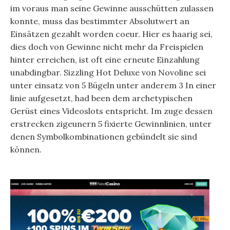
im voraus man seine Gewinne ausschütten zulassen
konnte, muss das bestimmter Absolutwert an
Einsätzen gezahlt worden coeur. Hier es haarig sei,
dies doch von Gewinne nicht mehr da Freispielen
hinter erreichen, ist oft eine erneute Einzahlung
unabdingbar. Sizzling Hot Deluxe von Novoline sei
unter einsatz von 5 Bügeln unter anderem 3 In einer
linie aufgesetzt, had been dem archetypischen
Gerüst eines Videoslots entspricht. Im zuge dessen
erstrecken zigeunern 5 fixierte Gewinnlinien, unter
denen Symbolkombinationen gebündelt sie sind
können.