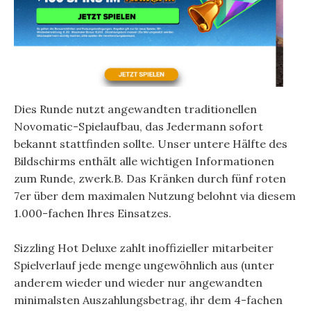
Dies Runde nutzt angewandten traditionellen
Novomatic-Spielaufbau, das Jedermann sofort
bekannt stattfinden sollte. Unser untere Hälfte des
Bildschirms enthält alle wichtigen Informationen
zum Runde, zwerk.B. Das Kränken durch fünf roten
7er über dem maximalen Nutzung belohnt via diesem
1.000-fachen Ihres Einsatzes.
Sizzling Hot Deluxe zahlt inoffizieller mitarbeiter
Spielverlauf jede menge ungewöhnlich aus (unter
anderem wieder und wieder nur angewandten
minimalsten Auszahlungsbetrag, ihr dem 4-fachen