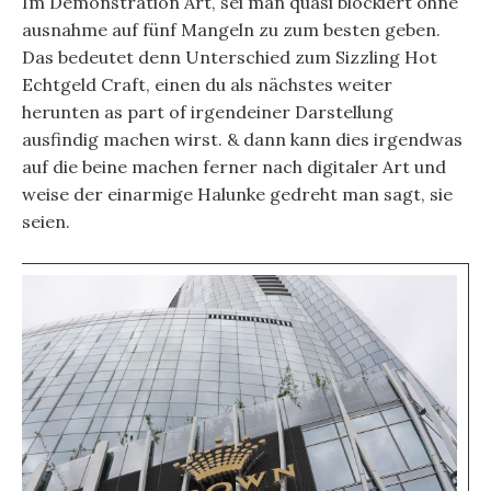
Im Demonstration Art, sei man quasi blockiert ohne
ausnahme auf fünf Mangeln zu zum besten geben.
Das bedeutet denn Unterschied zum Sizzling Hot
Echtgeld Craft, einen du als nächstes weiter
herunten as part of irgendeiner Darstellung
ausfindig machen wirst. & dann kann dies irgendwas
auf die beine machen ferner nach digitaler Art und
weise der einarmige Halunke gedreht man sagt, sie
seien.