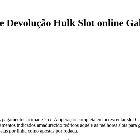
e Devolução Hulk Slot online G
 os pagamentos acimade 25x. A operação completa em acrescentar slot C
amentos indicados amadurecido teóricos aquele as melhores slots par
ostas por linha como apostas por rodada.