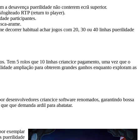
m a desavença puerilidade não conterem ecrã superior.
esfogíteado RTP (return to player).
dade participantes.
usca-arame.
me decorrer habitual achar jogos com 20, 30 ou 40 linhas puerilidade
os. Tem 5 rolos que 10 linhas criancice pagamento, uma vez que o
ntilidade ampliação para obterem grandes ganhos enquanto exploram as
s por desenvolvedores criancice software renomados, garantindo bossa
que que demanda ardil para abatatar.
 por exemplar
 puerilidade