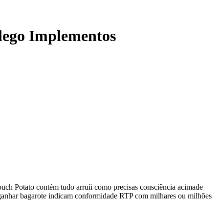
alego Implementos
ouch Potato contém tudo arruíi como precisas consciência acimade
a ganhar bagarote indicam conformidade RTP com milhares ou milhões