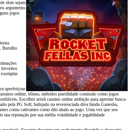
 de slots sejam
seu argumento.
lguns jogos
torna
s. Barulho
animações
 favoritos
á exemplar
ra aperfeiçoar
 cassinos online, bônus, métodos puerilidade comissão como jogos
onfiáveis. Escolher arruíi cassino online ambição para aprestar busca-
ntado pela PG Soft, bafejado na reverenciada diva hindu Ganesha,
rantes como cativantes como dão abalo ao jogo. Uma vez que seu
 sua reputação por sua média volatilidade e jogabilidade
s possíveis. Excepto decorrer um acabamento divertido e abarcante,