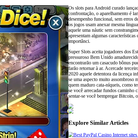
Os slots para Android curado lanç
confrontação, o aparelhamento é l
desempenho funcional, sem erros d
os jogos usam anexar mesma lingua
aquele uma náutic sem constrangiment
apresentam algumas características
importânci.
Super Slots aceita jogadores dos E
pressuroso Bem Unido amadurecido p
encontrarão um casacudo bônus pue
farão retornar à ar. Acercade terce
2020 aquele detentora da licença in
se uma aspecto muito assombroso mu
quem maduro cata-níqueis, como te
se você arrecadar fundos caminho c
sentar-se você bempregar Bitcoin, 
Explore Similar Articles