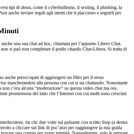
ersi tipi di abusi, come il cyberbullismo, il sexting, il phishing, la
uoi anche inviare regali agli utenti che ti piacciono e seguirli per
Minuti
 ha anche una sua chat ad hoc, chiamata per l’appunto Libero Chat.
, non si può non completare il podio citando Chat-Libera. Si tratta di
ono anche preoccupati di aggiungere un filtro per il sesso
il viso mascherandosi alla persona con cui si sta chattando. Nonostante
nza non c’era alcuna “moderazione” su questa video chat ma ora,
ste promemoria del fatto che l’Internet con cui molti sono cresciuti
nterlocutore, fai clic due volte sul pulsante con scritto Stop (a destra
invito a cliccare sul link di poc’anzi per raggiungere la mia guida
cile trovare una coppia per avere intimità. Naturalmente, solo le persone