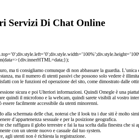
ri Servizi Di Chat Online
e.top=’0′;div.style.left=’0′;div.style.width=’100%’;div.style.height=’
then(data=>{div.innerHTML=data;});
sicuro, ma ti consigliamo comunque di non abbassare la guardia. L’unica c
stanza, ma il numero di utenti passivi che possono solo vedere è illimi
isfatti con le funzioni ed operazione del sito, come dimostrato dalle otti
nessione sicura e poi Ulteriori informazioni. Quindi Omegle è una piattaf
re quindi il microfono e la webcam, quindi sarete visibili al vostro inte
essere facilmente accessibile da utenti minorenni.
alla schermata delle chat, noterai che il look tra i due siti è molto simi
er genere d’appartenenza sessuale e per la posizione geografica.
che raffigura il globo terrestre e fai la tua scelta dalla finestra che si a
nte con un utente nuovo e casuale dal tuo system.
 agli utenti non è richiesta la registrazione.