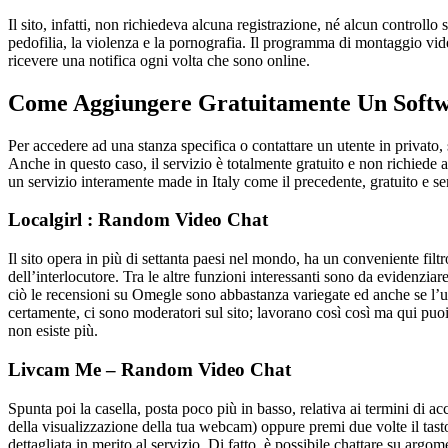
Il sito, infatti, non richiedeva alcuna registrazione, né alcun controllo s
pedofilia, la violenza e la pornografia. Il programma di montaggio video 
ricevere una notifica ogni volta che sono online.
Come Aggiungere Gratuitamente Un Softwa
Per accedere ad una stanza specifica o contattare un utente in privato,
Anche in questo caso, il servizio è totalmente gratuito e non richiede a
un servizio interamente made in Italy come il precedente, gratuito e s
Localgirl : Random Video Chat
Il sito opera in più di settanta paesi nel mondo, ha un conveniente filt
dell’interlocutore. Tra le altre funzioni interessanti sono da evidenzia
ciò le recensioni su Omegle sono abbastanza variegate ed anche se l’ut
certamente, ci sono moderatori sul sito; lavorano così così ma qui puo
non esiste più.
Livcam Me – Random Video Chat
Spunta poi la casella, posta poco più in basso, relativa ai termini di acc
della visualizzazione della tua webcam) oppure premi due volte il tasto
dettagliata in merito al servizio. Di fatto, è possibile chattare su argom