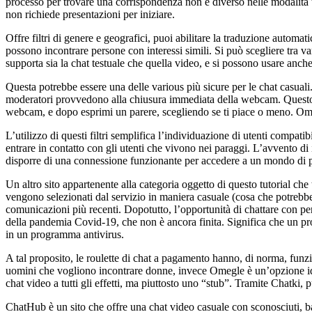
processo per trovare una corrispondenza non è diverso nelle modalità te
non richiede presentazioni per iniziare.
Offre filtri di genere e geografici, puoi abilitare la traduzione auto
possono incontrare persone con interessi simili. Si può scegliere tra va
supporta sia la chat testuale che quella video, e si possono usare anc
Questa potrebbe essere una delle various più sicure per le chat casuali
moderatori provvedono alla chiusura immediata della webcam. Questo si
webcam, e dopo esprimi un parere, scegliendo se ti piace o meno. Omegl
L’utilizzo di questi filtri semplifica l’individuazione di utenti compat
entrare in contatto con gli utenti che vivono nei paraggi. L’avvento d
disporre di una connessione funzionante per accedere a un mondo di po
Un altro sito appartenente alla categoria oggetto di questo tutorial c
vengono selezionati dal servizio in maniera casuale (cosa che potrebbe
comunicazioni più recenti. Dopotutto, l’opportunità di chattare con per
della pandemia Covid-19, che non è ancora finita. Significa che un 
in un programma antivirus.
A tal proposito, le roulette di chat a pagamento hanno, di norma, funzi
uomini che vogliono incontrare donne, invece Omegle è un’opzione idea
chat video a tutti gli effetti, ma piuttosto uno “stub”. Tramite Chatki, 
ChatHub è un sito che offre una chat video casuale con sconosciuti, basa