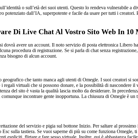
ull’identità o sull’età dei suoi utenti. Questo lo rendeva vulnerabile a div
potenziato dall’IA, superpotente e facile da usare per tutti i creatori. P
re Di Live Chat Al Vostro Sito Web In 10 
 si dovrà avere un account. Il noto servizio di posta elettronica Libero
lcuna procedura di registrazione. Se si parla di chat senza registrazione
enza bisogno di alcun account.
ro geografico che tanto manca agli utenti di Omegle. I suoi creatori si s
re i regali virtuali che si possono donare, e la possibilità di nascondere 
enza del sito è vasta la qualità lascia molto da desiderare. In precede
i comunque incontrare gente inopportuna. La chiusura di Omegle è un tri
ettazione del servizio e pigia sul bottone Inizio. Per saltare al prossimo i
 Esc sulla tastiera. Se vuoi saperne di più su come funziona Omegle, ti 
enti espliciti, flirtare e fare sesso virtuale. Inoltre, qui è abbastanza fa