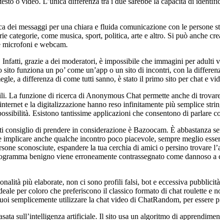
sto o video. L’unica differenza tra i due sarebbe la capacità di identif
matica dei messaggi per una chiara e fluida comunicazione con le persone 
rie categorie, come musica, sport, politica, arte e altro. Si può anche cr
he microfoni e webcam.
. Infatti, grazie a dei moderatori, è impossibile che immagini per adulti 
to funziona un po’ come un’app o un sito di incontri, con la differenza 
e, a differenza di come tutti sanno, è stato il primo sito per chat e vid
ibili. La funzione di ricerca di Anonymous Chat permette anche di trovare 
i internet e la digitalizzazione hanno reso infinitamente più semplice s
ssibilità. Esistono tantissime applicazioni che consentono di parlare co
he ti consiglio di prendere in considerazione è Bazoocam. È abbastanza s
 implicare anche qualche incontro poco piacevole, sempre meglio esserne
sone sconosciute, espandere la tua cerchia di amici o persino trovare l’
programma benigno viene erroneamente contrassegnato come dannoso a ca
onalità più elaborate, non ci sono profili falsi, bot e eccessiva pubblic
le per coloro che preferiscono il classico formato di chat roulette e n
puoi semplicemente utilizzare la chat video di ChatRandom, per essere più 
ta sull’intelligenza artificiale. Il sito usa un algoritmo di apprendimento