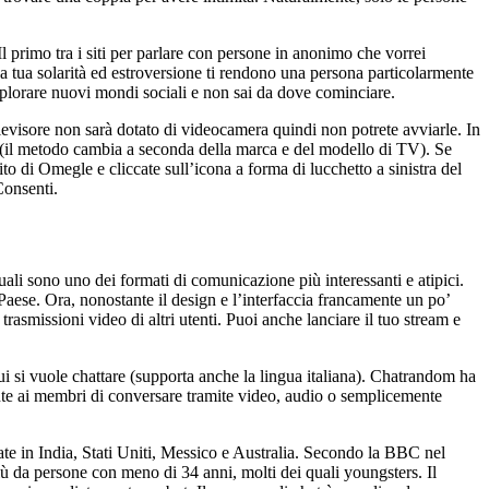
Il primo tra i siti per parlare con persone in anonimo che vorrei
tua solarità ed estroversione ti rendono una persona particolarmente
esplorare nuovi mondi sociali e non sai da dove cominciare.
levisore non sarà dotato di videocamera quindi non potrete avviarle. In
r (il metodo cambia a seconda della marca e del modello di TV). Se
o di Omegle e cliccate sull’icona a forma di lucchetto a sinistra del
Consenti.
ali sono uno dei formati di comunicazione più interessanti e atipici.
aese. Ora, nonostante il design e l’interfaccia francamente un po’
asmissioni video di altri utenti. Puoi anche lanciare il tuo stream e
ui si vuole chattare (supporta anche la lingua italiana). Chatrandom ha
e ai membri di conversare tramite video, audio o semplicemente
zzate in India, Stati Uniti, Messico e Australia. Secondo la BBC nel
più da persone con meno di 34 anni, molti dei quali youngsters. Il