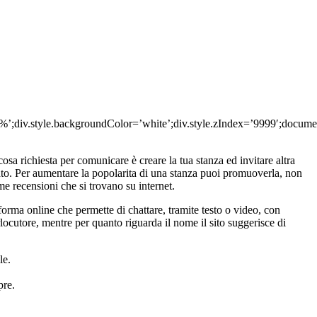
100%’;div.style.backgroundColor=’white’;div.style.zIndex=’9999′;docume
osa richiesta per comunicare è creare la tua stanza ed invitare altra
tato. Per aumentare la popolarita di una stanza puoi promuoverla, non
me recensioni che si trovano su internet.
orma online che permette di chattare, tramite testo o video, con
rlocutore, mentre per quanto riguarda il nome il sito suggerisce di
le.
pre.