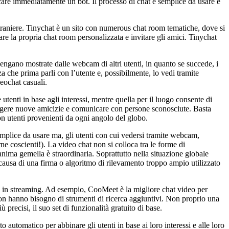
icare immediatamente un bot. Il processo di chat è semplice da usare e
straniere. Tinychat è un sito con numerous chat room tematiche, dove si
eare la propria chat room personalizzata e invitare gli amici. Tinychat
vengano mostrate dalle webcam di altri utenti, in quanto se succede, i
che prima parli con l’utente e, possibilmente, lo vedi tramite
eochat casuali.
utenti in base agli interessi, mentre quella per il luogo consente di
tringere nuove amicizie e comunicare con persone sconosciute. Basta
n utenti provenienti da ogni angolo del globo.
emplice da usare ma, gli utenti con cui vedersi tramite webcam,
 coscienti!). La video chat non si colloca tra le forme di
anima gemella è straordinaria. Soprattutto nella situazione globale
usa di una firma o algoritmo di rilevamento troppo ampio utilizzato
ità in streaming. Ad esempio, CooMeet è la migliore chat video per
on hanno bisogno di strumenti di ricerca aggiuntivi. Non proprio una
precisi, il suo set di funzionalità gratuito di base.
 automatico per abbinare gli utenti in base ai loro interessi e alle loro