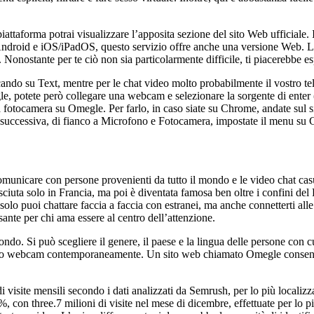
piattaforma potrai visualizzare l’apposita sezione del sito Web ufficiale. 
Android e iOS/iPadOS, questo servizio offre anche una versione Web. La 
 Nonostante per te ciò non sia particolarmente difficile, ti piacerebbe 
ando su Text, mentre per le chat video molto probabilmente il vostro te
gle, potete però collegare una webcam e selezionare la sorgente di ente
 fotocamera su Omegle. Per farlo, in caso siate su Chrome, andate sul sit
a successiva, di fianco a Microfono e Fotocamera, impostate il menu su 
omunicare con persone provenienti da tutto il mondo e le video chat casu
uta solo in Francia, ma poi è diventata famosa ben oltre i confini del P
o puoi chattare faccia a faccia con estranei, ma anche connetterti alle tr
sante per chi ama essere al centro dell’attenzione.
do. Si può scegliere il genere, il paese e la lingua delle persone con c
attro webcam contemporaneamente. Un sito web chiamato Omegle consent
di visite mensili secondo i dati analizzati da Semrush, per lo più locali
%, con three.7 milioni di visite nel mese di dicembre, effettuate per lo 