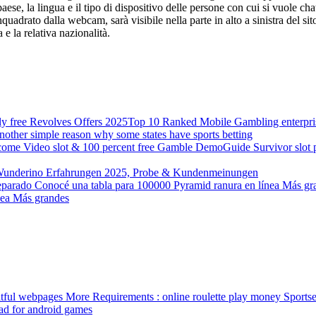
l paese, la lingua e il tipo di dispositivo delle persone con cui si vuole
quadrato dalla webcam, sarà visibile nella parte in alto a sinistra del sito
e la relativa nazionalità.
Top 10 Ranked Mobile Gambling enterprise
nother simple reason why some states have sports betting
Guide Survivor slot 
underino Erfahrungen 2025, Probe & Kundenmeinungen
nea Más grandes
tful webpages More Requirements : online roulette play money Sports
ad for android games