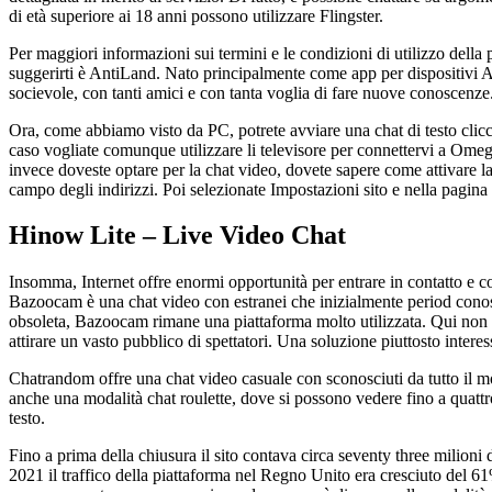
di età superiore ai 18 anni possono utilizzare Flingster.
Per maggiori informazioni sui termini e le condizioni di utilizzo della 
suggerirti è AntiLand. Nato principalmente come app per dispositivi 
socievole, con tanti amici e con tanta voglia di fare nuove conoscenze.
Ora, come abbiamo visto da PC, potrete avviare una chat di testo clicc
caso vogliate comunque utilizzare li televisore per connettervi a Ome
invece doveste optare per la chat video, dovete sapere come attivare la
campo degli indirizzi. Poi selezionate Impostazioni sito e nella pagin
Hinow Lite – Live Video Chat
Insomma, Internet offre enormi opportunità per entrare in contatto e c
Bazoocam è una chat video con estranei che inizialmente period conosci
obsoleta, Bazoocam rimane una piattaforma molto utilizzata. Qui non sol
attirare un vasto pubblico di spettatori. Una soluzione piuttosto interes
Chatrandom offre una chat video casuale con sconosciuti da tutto il mon
anche una modalità chat roulette, dove si possono vedere fino a qu
testo.
Fino a prima della chiusura il sito contava circa seventy three milioni 
2021 il traffico della piattaforma nel Regno Unito era cresciuto del 61